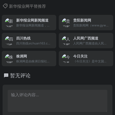
新华报业网平替推荐
新华报业网新闻频道
贵阳新闻网
新华报业网新闻频道，新
贵阳新闻网（www.gywb.
华报业传媒集团主办，24
cn）是由贵阳日报传媒集
小时滚动报道江苏、国
团主办，是国务院新闻办
四川热线
人民网广西频道
内、国际及社会新闻，纵
批准的一类新闻资质新闻
四川热线sichuan163.co
人民网广西频道由人民
览天下大事，聚焦新闻热
网站，为贵阳市及贵州省
m立足四川,为用户提供四
网、人民日报社广西分社
点。
人群提供新闻、政务、视
川资讯、四川房产、四川
主办，隶属中央重点新闻
频、图片、突发、评论、
株洲网
今日关注
汽车、四川家电、四川财
网站。人民网广西频道立
独家、民生、房产、娱
株洲网是由株洲日报社创
《今日关注》是中文国际
经、四川健康、四川美
足广西，辐射全国，播报
乐、旅游、社区、分类信
办的城市综合资讯服务门
频道(CCTV-4)的时事述评
食、四川旅游、四川时
广西乃至全球各地快新的
息等多种网络服务。
户网站，是株洲对外宣传
栏目，栏目紧密跟踪国内
尚、四川娱乐、四川交友
新闻动态，为用户提供新
暂无评论
的窗口和服务市民生活的
外重大新闻事件、新闻话
等
闻、视频、图片、房产、
主流平台。
题，邀请国内外一流的专
军事、民生、财经、养
家和高级官员，梳理新闻
生、旅游、科教、娱乐等
来龙去脉，分析新闻背后
多种栏目服务，是广西及
的新闻，评论新闻事件的
东盟地区具权威性和影响
影响和发展趋势。
力的综合性网站。