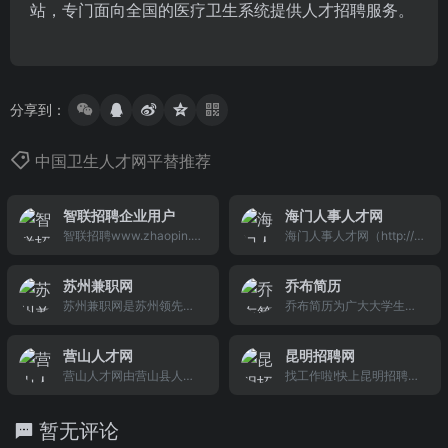
站，专门面向全国的医疗卫生系统提供人才招聘服务。
分享到：
中国卫生人才网平替推荐
智联招聘企业用户
海门人事人才网
智联招聘www.zhaopin.c
海门人事人才网（http://w
om作为知名的人力资源提
ww.hmrc.gov.cn www.h
供商,为个人用户提供职位
mrsrc.com)是海门信息技
苏州兼职网
乔布简历
搜索,简历管理,职位定制,
术人才市场、海门地区人
苏州兼职网是苏州领先的
乔布简历为广大大学生及
人才评测,培训信息,猎头等
才门户网站。面向各类人
兼职招聘网站，为求职者
应届毕业生提供各行业新
求职服务,为企业用户提供
才和企事业单位，面向新
和招聘者提供免费发布信
全的中英文个人求职简历
职位发布,简历搜索,校园招
的世纪。为多种经济成份
营山人才网
昆明招聘网
息的平台，提供苏州人才
模板表格免费下载，以及
聘,人事代理,教育培训,猎
提供人才服务，为多层次
营山人才网由营山县人才
找工作啦!快上昆明招聘
信息;网上兼职、苏州大学
大量关于简历写作技巧的
头等服务。
的人才需求提供服务。
交流中心主办。 营山县人
网！www.kmzp.com!每
生兼职等兼职工作信息，
文章，致力于帮助求职者
才交流中心是人事局管理
日更新海量招聘信息,快速
苏州1010兼职网。
打造专业的简历。
暂无评论
的副科级事业单位。
注册完善简历,投递好职位!