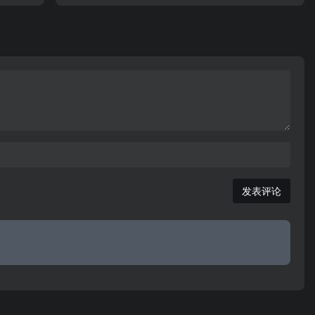
生产监督
党员教育中心主办、央视网承办的党员教育平台，旨
信息化工
在为基层党组织和广大党员提供优质高效的教育服务
会与会
管理功能。
及宣传安
产管理经
发表评论