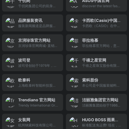
千仞岗
ASOS中国官网
哥华，由于其对新工艺和
信息,并包括手表新闻,手表
消费品。亦为全球的高级
千仞岗集团公司的前身创
discover the latest fashi
新技术近乎疯狂的追求，
图片,手表论坛,手表购买,
时尚品牌控股公司——LV
建于1992年，创建之初是
on and trends in menswe
已成长为北美乃至全球的
手表维修等内容,为您购买
MH路易威登集团的子公
一家仅有数十人的作坊式
ar and womenswear&#1
领导型的户外品牌，也是
品牌手表提供有价值的参
司。
品牌服装资讯
卡西欧(Casio)中国官
小厂。经过十七年的积累
60;at asos. shop this sea
人们公认的顶级奢侈品。
考,是爱表人士的佳交流平
服装新闻频道是品牌服装
卡西欧（CASIO）在中国
网
和沉淀，公司创立了驰名
son&#39;s collection of
台.
网服装行业资讯中心,提供
的官方网站，提供丰富的
中国服装行业的羽绒服装
clothes, accessories, be
国内外新的服装新闻,服装
产品信息，包括数码相
自主品牌——&quot;千仞
auty and more.
京润珍珠官方网站
菲拉格慕
市场行情,女装,男装,童装,
机，手表，电子乐器，计
岗&quot;商标。
京润珍珠官网商城-直销珍
菲拉格慕官方网站，意大
内衣,休闲,运动,皮草,饰品,
算器，电子教育和投影仪
珠粉,京润珍珠化妆品,珍珠
利奢侈品牌。
家纺,新品订货会,模特等热
等以及客户支持服务。产
饰品等全产业链珍珠产品
点服装新闻资讯报道
品购买请上卡西欧官方商
波司登
千禧之星官网
京润珍珠官网商城,珍珠粉
城
波司登创始于1976年，专
千禧之星珠宝股份有限公
领导品牌京润珍珠旗下在
注于羽绒服研发、设计、
司（更名前为深圳市千禧
线销售平台.直销京润珍珠
制作，每一件羽绒服至少
之星实业发展有限公司，
粉,珍珠粉面膜,纳米珍珠粉
欧泰科
索科股份
经过150道工序。42年
（简称“千禧之星”）成立
胶囊,京润珍珠化妆品,保健
上海欧泰科智能科技股份
本公司是中国服装辅料专
来，波司登在羽绒、面
于2000年4月， 2010年3
品,黑珍珠,京润珍珠饰品,
有限公司（Shanghai Eur
业委员会成员单位，也是
料、工艺、版型等方面不
月经批准变更为股份制企
珍珠项链,珍珠吊坠,珍珠手
atex System Technologi
中国服装衬布材料协会副
断创新，羽绒服品质和保
业。公司总部位于深圳，
链,珍珠戒指…价格透明,官
Trendiano 官方网站
洁丽雅集团官方网站
es Inc.）坐落于上海康桥
会长单位之一。早在八十
暖性广受国内外好评。现
是国内珠宝首饰行业集黄
方正品.世界的珍珠专家,给
Trendy International Gro
洁丽雅集团始创于1986
先进制造技术工业园，是
年代后期就从事服装辅料
在，波司登羽绒服畅销美
铂金珠宝首饰研发设计、
您珍珠般的
up 赫基国际集团官网
年，集团总部位于风景秀
一家专门从事数字化服装
的业务开展。为适应市场
国、法国、意大利等72个
生产加工、批发零售、品
丽、人文荟萃、历史悠久
吊挂及辅助设备生产的科
的需求，在宁波开发区投
国家，全球超2亿人次在
牌连锁经营、进出口业务
女装网
HUGO BOSS 雨果博
的越国古都、西施故里，
技企业。
资办厂，建造厂房面积 28
穿。
为一体的大型中外合资企
杭州纳索科技有限公司旗
标准配送免运费! 现在，登
斯官方网上商店
也是全国优秀旅游城市--
000平方米 。从国外引进
业。