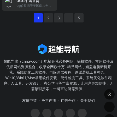
UGG中国官网
更新,更多优惠任您选购,官
造“纯、柔、净、美”的高
商业的零售企业集团。
商品涵盖鞋品、服装、
ugg?起源于美国南加州海
方正品,品牌直营官网,品质
等级婴幼儿用品。
包、配饰及部分时尚生活
岸，专注高端时尚生活方
保证,7天无理由理由退换
用品的精选时
式的国际知名品牌。ugg?
货。
1
2
3
…
5
选用珍贵的原材料、采用
精致的制作工艺，打造杰
出的功能性与舒适度，更
多ugg?鞋履、服饰、配
饰、箱包及家居类全线产
品，尽在ugg?中国官网。
超能导航（cnnav.com）电脑开荒必备网站、搞机软件、常用软件及
优质网站资源整合，收录全网数十万+精品网站，涵盖电脑新机开
荒、系统优化工具软件、电脑调试教程、调试装机工具整合、
Win10/Win11/Mac常用软件安装、硬件检测工具、系统优化软件程
序、AI工具、开发设计、办公学习等丰富资源，让用户更加便捷，无
需繁琐搜索，一键直达所需资源。
友链申请
免责声明
广告合作
关于我们