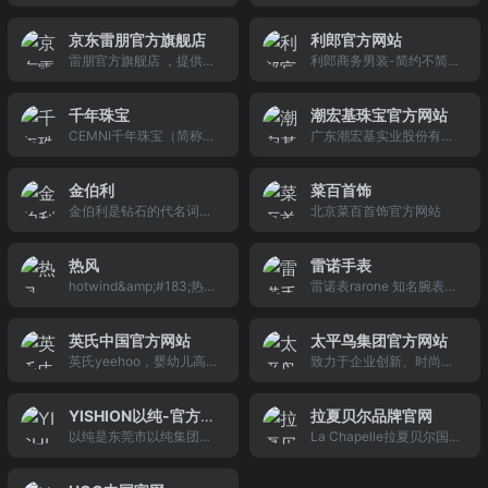
下的女装网（NZW.CN）
录hugo boss中国官方商
浙江省诸暨市。目前拥有
全套服装辅料设备和先进
自成立之初就担负着为女
城，开启您的hugo boss
浙江、湖北、新疆“一总二
技术，聘请德国专家进行
京东雷朋官方旗舰店
利郎官方网站
装行业提供专业的电子商
发现之旅吧！
地”生产研发基地，总资产
专业指导，已成为国内较
雷朋官方旗舰店 ，提供名
利郎商务男装-简约不简
务解决方案的责任。
逾40亿元，成为一家集纺
好的工贸结合型企业之
雷朋官方旗舰店 品牌各类
单,中国知名品牌,商务休闲
纱、染整、织造、营销、
一。
型正品行货商品的购买、
男装第一品牌,中国首个在
物流于一体，以毛巾系列
千年珠宝
潮宏基珠宝官方网站
报价、参数、评价等信
香港上市男装品牌。
产品为核心主业，内衣内
CEMNI千年珠宝（简称：
广东潮宏基实业股份有限
息，欢迎您再次光顾雷朋
裤、袜子、家居用品多品
千年珠宝）是专注原创婚
公司自1996年成立，坚持
官方旗舰店 。
类
戒设计的珠宝品牌，传承
走自主原创道路，将东方
金伯利
菜百首饰
欧洲婚戒珠宝文化，秉承
文化和国际时尚完美融
金伯利是钻石的代名词，
北京菜百首饰官方网站
“创领设计，见证永恒”的
合，始终致力于创新，为
“金伯利钻石”品牌在1995
定位，倡导“为爱，一诺千
消费者提供设计独特、品
年进入中国，是中国第一
年”，为婚恋人群提供具有
质卓越的珠宝。我们更加
热风
雷诺手表
家以钻石为主营的专业品
设计感的原创婚戒作品。
注重为现代女性创造更丰
hotwind&amp;#183;热风
雷诺表rarone 知名腕表品
牌公司。
千年珠宝（CEMNI）专注
富的个性化选择，女性之
拥有稳定的追求时尚、热
牌，商务手表领先品牌，
专注婚戒设计与零售的珠
美的释放，见证更多追求
爱生活、注重个人风格、
博鳌亚洲论坛长期合作伙
宝品牌.千年珠宝实名结婚
个性与时尚的世界女性的
英氏中国官方网站
太平鸟集团官方网站
讲究品质、同时看重性价
伴，形象代言人为孙红雷
钻戒、求婚戒指、结婚对
闪耀时刻。适合你的珠宝
英氏yeehoo，婴幼儿高等
致力于企业创新、时尚魅
比的核心消费群，并注重
先生。手表共分商务经
戒定制中心,官网提供婚
就在潮宏基。
级产品提供者与服务者，
力的太平鸟，具有太平鸟
为他们持续提供快时尚的
典、商务运动、商务休
小星辰品牌集团旗下的高
特色的虚拟联合的“快时
产品、乐生活的购物环
闲、商务个性四大类别。
YISHION以纯-官方网
拉夏贝尔品牌官网
端婴幼儿用品品牌。产品
尚”经营模式，以服饰品牌
境、平易近人的价格和优
凭借卓越的品质和设计文
以纯是东莞市以纯集团有
La Chapelle拉夏贝尔国际
站
线包括婴童内衣、外出
的创意、设计和营销为产
质贴心的服务。至今已发
化，网点超过2000家，市
限公司旗下的时尚休闲服
时尚女装品牌,上装,下装,
服、散件、车床、洗护用
业核心，品牌化发展时尚
展成为国内知名的集设
场占有率排名前列
装品牌。
裙装,配饰,款式丰富,每周
品等品类。我们为顾客创
家品、二手车连锁及综合
计、精选和销售于一体，