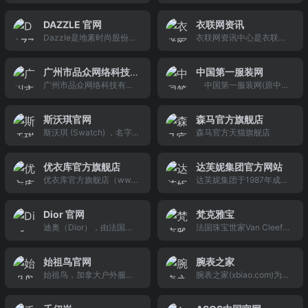
湖畔的上海知青农场，创
公司成立于2001年6月，
活跃的手表论坛。腕表时
位，在风格上追求东方元
建于1972年，至今有着40
主要从事西服和衬衫等男
代旨在帮助您全面深度的
素与国际流行的有机融
DAZZLE 官网
衣联网资讯
余年研发和生产羽绒系列
士系列服饰产品的设计、
了解手表，选购手表。
合，打造具有中国风格的
Dazzle是地素时尚股份有
衣联网资讯中心是衣联网
产品的历史。公司是国家
生产和销售，于2007年8
国际化高端品牌形象。
限公司旗下女装品牌，融
重要的频道之一，提供服
级农业产业化重点龙头企
月在深交所上市，是温州
合了意大利的文化底蕴和
装服饰热点资讯，服装服
业，也是全国大的专业羽
地区第一家上市的鞋服企
广州市品众网络科技
中国第一服装网
现代运动休闲娱乐的时尚
饰专题，服装服饰新品等
绒制品生产企业之一。
业。
广州市品众网络科技有限
中国第一服装网(原中国
有限公司
思潮。2002年创立于中国
服装行业资讯，女装，男
公司（https://lzcpf178.c
服装商务网)（Sinoef.co
的时尚之都上海，是一家
装，内衣，童装，鞋包，
n.china.cn）主营产品包
m）成立于2003年，是中
多品牌运作的服饰时尚集
服装开店，加盟代理，服
斯沃琪官网
森马官方旗舰店
括羽绒服等,广州市品众网
国服装品牌第一媒体门
团。为创造并引导个性化
装批发等各方面信息，是
斯沃琪 (Swatch) ，名字
森马官方天猫旗舰店
络科技有限公司负责人丽
户。通过打造行业的服装
的生活方式，地素时尚分
广大中国商人获取服装服
中的“S”不仅代表它的产地
先生电话：86-400-633
品牌、服装企业、服装批
别创立三个知名女装品牌
饰资讯的首选网络平台。
瑞士，而且含有“second-
8178-,广州市品众网络科
发和服装市场，全面打通
——独立率性的专属高街
优衣库官方旗舰店
达芙妮集团官方网站
watch”即第二块表之意，
技有限公司您可信赖的合
服装行业上下游市场，让
品牌DAZZLE，年轻奢华
优衣库官方旗舰店（ww
达芙妮集团于1987年成立,
表示人们可以像拥有时装
作伙伴
电子商务贯穿于行业的所
的半手工定制品牌DIAMO
w.uniqlo.cn）。
旗下拥有包括:达芙妮、鞋
一样，同时拥有两块或两
有环节，积极构架网络分
ND DAZZ
柜Shoebox、AEE、dulal
块以上的手表。斯沃琪 (S
销渠道，开创了一种全新
Dior 官网
梵克雅宝
a、ALDO、 AEROSOLE
watch) 不仅是一种新型的
的服装行业电子商务模
迪奥（Dior），由法国时
法国珠宝世家Van Cleef&
S、Step Higher等知名品
优质手表，同时还将带给
式。
装设计师克里斯汀&#183;
amp;amp;Arpels梵克雅
牌及通路渠道。
人们一种全新的观念：手
迪奥（Christian Dior）于
宝，1906年在巴黎创立至
表不再只是一种昂贵的奢
始祖鸟官网
腕表之家
1946年创于巴黎，是世界
今，坚守原创设计风格，
侈品和单纯的计时工具，
始祖鸟，加拿大户外服饰
腕表之家(xbiao.com)为您
著名的时尚消费品牌。主
坚持选用璀璨宝石、融合
而是一种“戴在手腕上
品牌，外名：ARCTERYX
提供新手表品牌排名,新手
要经营女装、男装、首
诗意创作，不断绽放永恒
，1989年创立于加拿大温
表报价信息,手表品牌官网
饰、香水、化妆品等高档
之光。