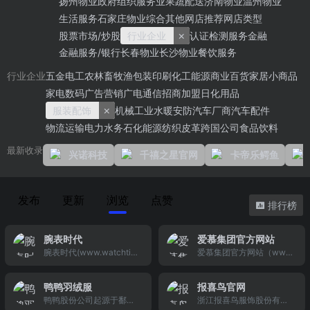
扬州物业
政府组织
服务业
果蔬配送
济南物业
温州物业
生活服务
石家庄物业
综合其他
网店推荐
网店类型
×
股票市场/炒股
行业企业
认证检测服务
金融
金融服务/银行
长春物业
长沙物业
餐饮服务
五金电工
农林畜牧渔
包装印刷
化工能源
商业百货
家居小商品
行业企业
家电数码
广告营销
广电通信
招商加盟
日化用品
×
服装配饰
机械工业
水暖安防
汽车厂商
汽车配件
物流运输
电力水务
石化能源
纺织皮革
跨国公司
食品饮料
最新收录
兴诺科技
千禧之星官网
卡帝乐鳄鱼
发布
更新
浏览
点赞
排行榜
腕表时代
爱慕集团官方网站
腕表时代(www.watchtim
爱慕集团官方网站（ww
es.com.cn)为您提供新热
w.aimergroup.com），爱
的手表资讯和专业的手表
慕将始终秉承“创造美，传
鸭鸭羽绒服
报喜鸟官网
信息，齐全的手表品牌，
递爱”的品牌理念和“精
鸭鸭股份公司起源于鄱阳
浙江报喜鸟服饰股份有限
全面的表行专卖店信息，
致、时尚、优雅”的品牌定