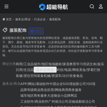
首页
•
服务业/商业
•
行业企业
•
服装配饰
服装配饰
关注
服装配饰分类汇集与穿搭相关的优质网站资源，涵盖服装搭配、鞋包、首饰、帽
子、围巾、眼镜、腕表等常见配饰，以及潮流品牌、搭配灵感、选购指南和行业
资讯。无论你是寻找日常穿搭参考，还是想快速找到实用的服饰配件工具与网
站，都可以在超能导航中高效发现适合自己的资源，轻松提升搭配效率与审美体
验。
商用/工业品
城市/地区地域
建材/家居
教育学习培训
文体/娱乐
网址分类
日用/生活品
服务业/商业
科技/电器/网络
美妆/穿着打扮
装修/居住空间
装备机械/资源
车/出行
饮食食品
APP/网站/基础软件
中国企业500强
创新公司100强
服务业/商业
品牌等级
商业
商业应用/网络商用
商务服务
城市地区商务服务
大连物业
小品牌网店
工业软件/商业软件
广州保洁公司
店铺
成都保洁公司