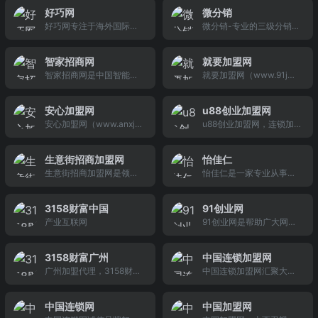
锁加盟网站，即时提供实
n) 是一家中立的休闲食品
目，是广大投资者搜索加
等行业项目，提供行业品
好巧网
微分销
用的连锁加盟创业项目、
加盟权威门户网站,主要包
盟项目，创业交流，经验
牌加盟网排行榜信息，发
好巧网专注于海外国际酒
微分销-专业的三级分销系
资讯、新闻、加盟指南、
含休闲食品加盟行业资
分享的综合性创业平台。
布行业开店指南及行业资
店预订，让你明白境外旅
统，是启博旗下一款微商
加盟常识、公正的项目评
讯、休闲食品加盟成功案
讯。
游住哪里合适，酒店有什
分销平台，让卖家迅速发
鉴，实用性佳、内容丰富
例分享、零食店加盟品牌
智家招商网
就要加盟网
么特点，怎样预订国际酒
展分销商，实现一站式微
的连锁加盟创业交流社
动态、个人供求信息等相
智家招商网是中国智能家
就要加盟网（www.91jm.
店便宜，轻松找到适合自
商城分销模式，轻松带领
区。加盟行业有：餐饮、
关信息,网站力求为广大创
居行业权威招商、加盟、
com）是中国加盟网中优
己的海外国际酒店。找国
成千上万的微信用户一起
服装、干洗、美容、饰
业者及休闲食品品牌商打
代理信息网站。智能家居
秀的连锁加盟网之一，收
际酒店，就用好巧！
为您销售商品。详情咨
品、礼品、教育、干洗等
造休闲食品行业为实用的
安心加盟网
u88创业加盟网
加盟创业找项目，就上智
集了全国所有优秀的连锁
询：4006-026-360
行业加盟。
平台,为创业者与品牌商建
安心加盟网（www.anxj
u88创业加盟网，连锁加
家招商网！智家招商网让
加盟品牌，其中包括服装
立起一座通向未来的桥梁.
m.com）,安心加盟网站审
盟网，创业网，商机网，
每一位智能家居从业者赚
加盟、饰品加盟,餐饮加盟
核真实性连锁加盟好项目
致富网，汇集各地招商加
钱更轻松！
等热门加盟项目，为您创
生意街招商加盟网
怡佳仁
加盟网站,提供好的加盟项
盟连锁代理好品牌，致富
业致富或成功招商提供全
生意街招商加盟网是领先
怡佳仁是一家专业从事休
目加盟店,最新加盟项目,创
经，创业好项目，加盟
方位的咨询和推广服务，
的各种赚钱行业商机交易
闲食品店加盟的品牌，怡
业加盟项目加盟店,免费项
店，连锁店，开店指导，
是创业者查找加盟项目的
加盟网，为企业用户提供
佳仁官网每日分享有关休
目加盟网站承诺加盟店加
打造中国权威的创业加盟
理想加盟网，是商家发布
3158财富中国
91创业网
发布商机，品牌招商，代
闲食品店加盟的相关信
盟项目受骗赔偿的项目加
网。
连锁加盟项目和招商代理
产业互联网
91创业网是帮助广大网友
理加盟，连锁经营投资开
息，目前网站日IP量在80
盟网站。
的首选加盟网。
解决创业投资问题的招商
店的商机交易平台。同时
0左右，用户活动量较
加盟网站，汇聚全球优秀
提供各种赚钱行业、赚钱
大，是目前招商加盟行业
3158财富广州
中国连锁加盟网
的创业连锁加盟品牌，其
项目给创业圈投资者。
质量比较好的网站。
广州加盟代理，3158财富
中国连锁加盟网汇聚大量
中包括餐饮加盟、服装加
广州是3158创业信息网旗
创业项目,加盟项目信息,是
盟、教育加盟,等热门加盟
下广州加盟网，为志在广
品牌加盟,投资创业,招商代
项目，是创业者查找加盟
中国连锁网
中国加盟网
州开店创业者提供可靠的
理,连锁加盟专业门户网站,
项目和商家发布连锁加盟