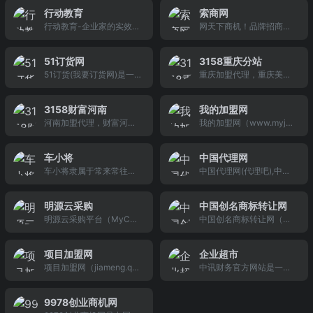
业网站,提供包括婴儿游泳
盟项目可行性严审,1对1加
管理功能等.
富》《家人》《中华手
行动教育
索商网
加盟、婴儿游泳馆加盟、
盟管家实施的《加盟六步
工》。提供《商界》、
行动教育-企业家的实效商
网天下商机！品牌招商、
婴儿游泳设备、婴儿游泳
法》已通过国家知识产权
《商界评论》、《家
学院，证券代码：83189
连锁加盟、产品代理，帮
培训以及婴泳常识等新行
认证，为您投资的小吃加
人》、《商界时尚》在线
1，由李践老师创办，已服
企业做市场找客户，帮客
业资讯，以及提供婴儿游
盟店保驾护航,帮您规避加
阅读。
51订货网
3158重庆分站
务13万企业家、200多家
户找商机找项目。索商创
泳设备、婴儿游泳用品等
盟风险。本周已新增2288
51订货(我要订货网)是一
重庆加盟代理，重庆美
行业龙头，行动教育以实
业联盟，项目优选、创业
产品供应、求购、转让、
条小吃加盟店视频及真人
个服务城乡消费者的O2O
食、重庆美女、重庆火
效、落地著称，咨询热
孵化、启动帮扶、资金对
合作等新市场信息，旨在
探店直播，为您展现07月
电商平台，提供3C电子、
锅，重庆车展、车模，重
线：400-061-3688
接，专为初创业者提供创
为婴儿游泳行业客户提供
新小吃加盟排行榜及十大
3158财富河南
我的加盟网
智能硬件领域等渠道服
庆分站是3158招商加盟网
业帮扶！
360度全方位的优质服
品牌小吃加盟项目动态.活
河南加盟代理，财富河南
我的加盟网（www.myjm
务，江苏蜂云供应链管理
旗下网站，为广大创业投
务。
跃的小吃创业社区为创业
是3158招商加盟网旗下网
w.com）是专业的连锁加
有限公司旗下产品。
资者提供可信任的重庆加
者
站，为广大创业投资者提
盟交流社区!提供加盟项目,
盟代理、创业连锁项目以
车小将
中国代理网
供可信任的河南加盟代
创业项目,开店加盟技巧,创
及行业投资信息等，3158
车小将隶属于常来常往公
中国代理网(代理吧),中国
理、创业连锁项目以及招
业评估,大学生创业,合伙创
重庆分站是值得您信赖的
司旗下的一款汽车尾气清
大的加盟代理门户,提供高
商行业投资、致富信息、
业,网上开店,服装批发,饰
创业加盟致富网站。
洁剂,车小将总代诚招全国
新产品、食品、服装皮
招商展会信息等，3158财
品批发等交流。
明源云采购
中国创名商标转让网
地区招商加盟,零风险投资,
具、进口商品、建材、家
富河南是值得您信赖的创
明源云采购平台（MyCai
中国创名商标转让网（w
市场潜力巨大,性价比高,尾
居日用等各行业的新产品
业加盟致富网站。
gou.com）为全国房地产
ww.cmsbw.cn）是经国家
气清洁剂行业领军品牌。
代理、品牌加盟、创业投
数万家开发商、数百万家
商标局备案的专业商标转
资、连锁加盟、特许经营
项目加盟网
企业超市
供应商提供专业的一站式
让平台,所有转让商标都是
等项目信息和各行业经销
项目加盟网（jiameng.qu
中讯财务官方网站是一家
采购招投标信息服务，目
R标,可在中国商标网官网
代理商交流平台
dao.com）是国内宏大的
专业从事公司注册,注册公
前MyCaigou.com已覆盖
核实.快速入驻天猫,京东等
品牌加盟项目网站，在一
司,公司转让,公司注销,公
工程、设备、材料、勘察
电商平台.专业为您提供所
9978创业商机网
手时间发布品牌招商加盟
司变更,商标注册等业务的
设计、服务与咨询、营销
有商品和服务的商标转让,