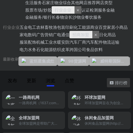
生活服务
石家庄物业
综合其他
网店推荐
网店类型
×
股票市场/炒股
行业企业
认证检测服务
金融
金融服务/银行
长春物业
长沙物业
餐饮服务
五金电工
农林畜牧渔
包装印刷
化工能源
商业百货
家居小商品
行业企业
×
家电数码
广告营销
广电通信
招商加盟
日化用品
服装配饰
机械工业
水暖安防
汽车厂商
汽车配件
物流运输
电力水务
石化能源
纺织皮革
跨国公司
食品饮料
最新收录
蓝炬星集成灶
98货源网
威特斯国际洗衣
发布
更新
浏览
点赞
排行榜
一路商机网
环球加盟网
一路商机网（1637.com）
环球加盟网旨在为创业者
是一个为投资者甄选优质
提供优秀的招商加盟创业
创业项目的连锁加盟网
项目，汇集全国优秀的创
全球加盟网
休闲食品加盟网
站，精选6000多个国内外
业连锁加盟品牌，其中包
全球加盟网是帮助广大网
休闲食品加盟网(http://w
知名连锁加盟品牌，日逾2
括餐饮连锁开店、教育加
友解决创业投资的招商连
ww.xiuxianshipin.com.c
000名创业者在线找项
盟、家纺加盟、婴幼加盟