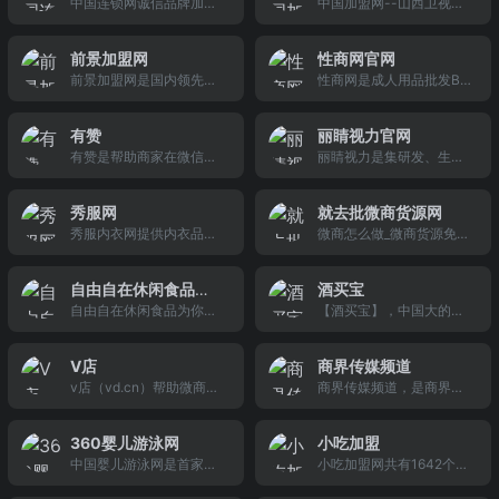
中国连锁网诚信品牌加盟
中国加盟网--山西卫视
广州加盟店、赚钱的广州
是创业加盟者和各品牌沟
商机的首选网站。
网,汇集餐饮加盟网,服装加
《异想天开》线上报名平
创业项目、成功的投资理
通的平台。
盟网,饰品加盟网等热门品
台,中国加盟网为历经15年
财方法以及精彩的广州生
前景加盟网
性商网官网
牌加盟网站.热门的招商加
的加盟创业服务平台,现有
活资讯，每一位创业者在
前景加盟网是国内领先的
性商网是成人用品批发B2
盟商机,可信的加盟连锁好
16.9万个招商加盟品牌均
这里都能找到想要的。
品牌加盟招商网站,加盟网,
B网站，性用品批发招商
项目,致力打造精品连锁加
通过1831加盟项目可行性
加盟项目,连锁项目，为加
网站，涵盖：性器具,情趣
盟网.
严审!1对1加盟管家实施的
有赞
丽睛视力官网
盟者提供新品牌加盟排行
内衣,安全套,延时产品,SM
《加盟六步法》,已通过国
有赞是帮助商家在微信上
丽睛视力是集研发、生
榜，包含餐饮加盟排行榜
用品等所有性保健品批
家知识产权认证,为您的创
搭建微信商城的平台，提
产、销售为一体的新兴企
信息、服装加盟排行榜信
发。
业投资保驾护航,帮您规避
供店铺、商品、订单、物
业，多年来致力于改善青
息、美容加盟排行榜信息
加盟连锁风险.活跃的加盟
秀服网
就去批微商货源网
流、消息和客户的管理模
少年视力障碍，为青少年
等十几个大类的品牌加盟
创业社区已新增8025条加
秀服内衣网提供内衣品
微商怎么做_微商货源免费
块，同时还提供丰富的营
儿童及视弱者造福。品牌
排行榜信息。
盟视频及真人探店直播.
牌，内衣加盟，内衣代理,
代理，一件代发，首选就
销应用和活动插件。
经过多年来对视力矫正仪
内衣批发,文胸批发,内裤批
去批(www.97pi.com)微商
器的不断更新和临床 实验
自由自在休闲食品
酒买宝
发,内衣资讯,内衣招商代
货源网.微商货源网是一家
后，以加盟店的形式投放
自由自在休闲食品为你提
【酒买宝】，中国大的酒
（中国）运营总部
理,内衣招商加盟等内衣相
专业的微商货源供应批发
到市场，仪器主要针对近
供进口商品加盟一站式开
类网站，酒买宝致力于为
关信息，获取更多品牌内
平台,提供优质的微商一手
视、斜视、弱视、远视、
店服务，公司历时11年成
经销商、终端店提供白酒
衣加盟，品牌内衣代理请
货源批发代购业务.为微店
散光等。
V店
商界传媒频道
功打造进口商品代理行业
批发、洋酒批发、红酒批
登入www.siuf.cn
代理提供微信一键转发朋
v店（vd.cn）帮助微商卖
商界传媒频道，是商界官
领军品牌，公司是广东省
发、啤酒批发、保健酒批
友圈软件,可为微商微店提
家在手机上免费开店,微商
方网站，提供商界杂志网
守合同重信誉企业,品牌专
发等服务。正品低价，十
供各类货源:男装女装/鞋帽
在所有交易过程中不收取
上订购，商界杂志免费阅
营店多达1000家。
件起批。批发酒,就上酒买
包袋/母婴用品/创意家居/
360婴儿游泳网
小吃加盟
任何手续费.支持多种方式
读，商界传媒刊物有：
宝！
欧美代购/韩国代购/化妆
中国婴儿游泳网是首家针
小吃加盟网共有1642个小
付款,快捷方便.支持微商分
《商界》《商界评论》
品等.咨询热线:4000
对婴儿游泳行业推出的行
吃加盟品牌均通过1831加
享功能,赚取佣金功能,客户
《商界时尚》《城乡致