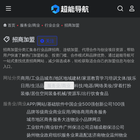
首页
•
服务业/商业
•
行业企业
•
招商加盟
招商加盟
关注
招商加盟分类汇集各行业品牌招商、连锁加盟、代理合作与创业项目资源，帮助
用户快速了解热门加盟机会、投资门槛、合作模式和品牌优势。通过超能导航可
一站式查找优质招商网站，减少筛选成本，轻松获取适合自己的加盟信息与创业
入口。
商用/工业品
城市/地区地域
建材/家居
教育学习培训
文体/娱乐
网址分类
日用/生活品
服务业/商业
科技/电器/网络
美妆/穿着打扮
装修/居住空间
装备机械/资源
车/出行
饮食食品
APP/网站/基础软件
中国企业500强
创新公司100强
服务业/商业
品牌等级
商业
商业应用/网络商用
商务服务
城市地区商务服务
大连物业
小品牌网店
工业软件/商业软件
广州保洁公司
店铺
成都保洁公司
扬州物业
政府组织
服务业
果蔬配送
济南物业
温州物业