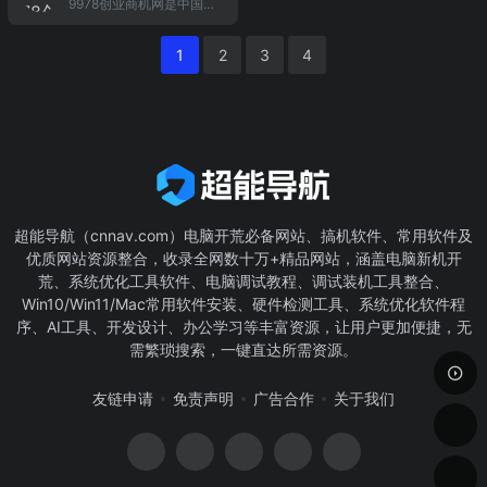
9978创业商机网是中国极
创业项目。招商加盟创业
专业平台，这里有众多公
与行政6大专业分类的招标
服装商标转让,商标交易,商
具人气的招商加盟信息网
找项目，就上渠道网！
司注册,注册公司,公司转
信息、项目信息、采购信
标买卖,商标注册代理,商标
站,为广大创业投资者提供
让,公司注销,公司变更,商
息和商品信息，旨在帮助
查询.全国各省市都有成功
1
2
3
4
全面丰富的创业项目,致富
标注册代理服务机构，为
供需双方消除信息鸿沟、
案例
商机信息,也分享致富经验,
企业提供财务、会计、工
降低交易成本、实现高效
创业故事,行业动态等极具
商、税务、知识产权代
快捷的阳
价值的创业指导信息;如果
理、企业管理咨询等金融
您正在寻找好项目加盟开
服务
店,投资赚钱,请携手9978.
cn商机网,让我们帮您开启
财富之门！
超能导航（cnnav.com）电脑开荒必备网站、搞机软件、常用软件及
优质网站资源整合，收录全网数十万+精品网站，涵盖电脑新机开
荒、系统优化工具软件、电脑调试教程、调试装机工具整合、
Win10/Win11/Mac常用软件安装、硬件检测工具、系统优化软件程
序、AI工具、开发设计、办公学习等丰富资源，让用户更加便捷，无
需繁琐搜索，一键直达所需资源。
友链申请
免责声明
广告合作
关于我们