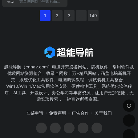
黄页88网旗下中国礼品网
元。蓝星科技工业园位于
技），5家中外合资公司，
户提供宽带网上申请便
型量子点材料的设计、合
司使用，并已取得VDE，
是大的工艺品、创意礼品,
著名的国家自主创新示范
在北京、湖北、湖南、河
利，宽带申请、报装、安
成及表面修饰居于全球领
UL，CE等国
婚庆用品b2b电子商务推
区、中国光谷、武汉市东
北、河南、重庆、贵州、
装、技术服务等一站式信
先地位。
1
2
3
…
149
广平台之一,免费提供供求
湖高新技术开发区内，占
四川、山西、内蒙、青
息服务，在线qq咨询或拨
信息发布平台,展示新全礼
地面积50亩，建筑面积3.
海、新疆、辽宁等地都有
打热线电话：0571-8775
品、工艺品行业供求信息,
3万平方米，是一家专注
研发中心和制造基地，重
7090
寻找礼品商机就到中国礼
于汽车信息化产业的产品
点发展化肥、化工、农
品网。
研发、生产、销售、集成
药、电力、酿酒、金融、
和服务，拥有省级企业技
商贸、矿山开发、工程设
术中心
计、房地产
超能导航（cnnav.com）电脑开荒必备网站、搞机软件、常用软件及
优质网站资源整合，收录全网数十万+精品网站，涵盖电脑新机开
荒、系统优化工具软件、电脑调试教程、调试装机工具整合、
Win10/Win11/Mac常用软件安装、硬件检测工具、系统优化软件程
序、AI工具、开发设计、办公学习等丰富资源，让用户更加便捷，无
需繁琐搜索，一键直达所需资源。
友链申请
免责声明
广告合作
关于我们