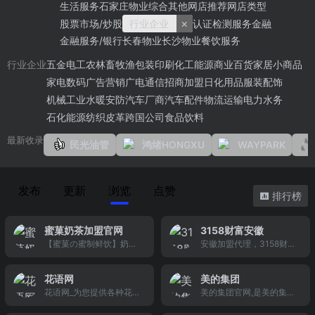
生活服务
石家庄物业
综合其他
网店推荐
网店类型
×
股票市场/炒股
行业企业
认证检测服务
金融
金融服务/银行
长春物业
长沙物业
餐饮服务
五金电工
农林畜牧渔
包装印刷
化工能源
商业百货
家居小商品
行业企业
家电数码
广告营销
广电通信
招商加盟
日化用品
服装配饰
机械工业
水暖安防
汽车厂商
汽车配件
物流运输
电力水务
石化能源
纺织皮革
跨国公司
食品饮料
最新收录
民光油管
鸿绪HONGXU
WAYPARK
发布
更新
浏览
点赞
排行榜
蜜菓奶茶加盟官网
3158财富安徽
【蜜菓の蜜制鲜饮】奶茶
安徽加盟代理，3158财富
店加盟中国连锁金麒麟奖
安徽是3158创业信息网旗
之具成长力品牌！杭州奇
下安徽加盟网，为您提供
花语网
美的集团
异鸟凭借十年经验打造的
新创业信息，可靠的安徽
花语网_为您提供各种花的
美的集团官网,是美的集团
全新时尚健康的奶茶店加
招商加盟项目，赚钱的连
图片、花语大全、送花知
唯一官方商城,商城致力于
盟品牌,加入平价咖啡理念,
锁好项目，精彩的安徽生