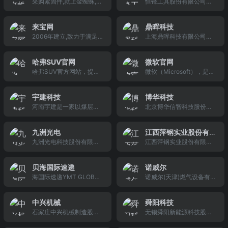
采购紧固件,就上金蜘蛛,长
恒锋工具股份有限公司是
化口碑营销成员，从2005
是国家级高新技术企业。
的互联网企业之一。
运行维修；电力系统的设
期大批量采购平台,螺丝螺
一家专业从事现代高效刀
年起开始从事口碑营销，
成立8年多来，公司在国内
计、技术服务及技术咨
帽标准件螺栓螺母螺钉螺
具和量检具研发设计、生
视频营销、抖音推广、爆
已树立太阳能电池激光设
询；防雷系统的设计、施
来宝网
鼎晖科技
杆牙条铆钉销挡圈垫圈紧
产制造的公司。公司的产
款营销、涉及数十个行
备制造业的行业标杆地
工、技术服务及技术咨
2006年建立,致力于满足
上海鼎晖科技有限公司成
固件采购导航,帮助中国紧
品分为两大类七个系列：
业，其中，最擅长在互联
位，是国内太阳能电池激
询；防雷装置的检测、试
实验室用户需求。围绕实
立于1996年，是专业从事
固件企业加速发展和走向
第一大类是精密复杂刃量
网及科技领域的传播，并
光设备的领导企业，已跻
验及计算；电
验室行业品牌新闻资讯、
LED器件封装及提供照明
世界,源于1998年,人气旺
具，包括拉刀、搓齿刀、
积累了大量的媒体合作资
身国际太阳能电池设备和
哈弗SUV官网
微软官网
技术资料、招商加盟、展
应用技术服务的高科技企
的紧固件行业媒体.
花键量具、滚刀及成型铣
源。
技术服务一流供应商行
哈弗SUV官方网站，提供
微软（Microsoft），是一
会与会议、供求信息、热
业，承担国家科技部技术
刀四个系列；第二大类是
列；同时，公司也在消费
权威的哈弗H9、哈弗H
家总部位于美国的跨国科
点应用等信息的发布。将
研究发展计划（863项
精密高效刀具，包括高效
电子、触
8、哈弗H7、哈弗H6、哈
技公司，是世界PC（Pers
来宝网建设成为客户公认
目）LED研发课题及多项
钢板钻、高效铣刀、非标
宇建科技
博华科技
弗H6 Coupe、哈弗H5、
onal Computer，个人计
的实验室行业品牌信息资
上海市市级LED研发项
钻铣刀具三个系列。
河南宇建是一家以煤层气
北京博华信智科技股份有
哈弗H2、哈弗H1全系车型
算机）机软件开发的先
讯平台。积累了丰富宝贵
目，是上海LED主要生产
（瓦斯）抽采,矿山支护装
限公司（简称博华科技；
资讯及官方报价、经销商
导，由比尔&amp;#183;盖
的品牌营销服务经验和大
企业之一。
备和预应力产品研发、制
股票代码：831198）成立
查询、新活动、商城、预
茨与保罗&amp;#183;艾伦
量的用户群体，已成为行
九洲光电
江西萍钢实业股份有
造、服务为一体的高成
于2006年，注册资本308
约试驾、产品手册等服
创办于1975年，公司总部
业内在线品牌营销的领导
九洲光电科技股份有限公
江西萍钢实业股份有限公
限公司
长、高科技型企业。公司
2.5万元。博华科技是专业
务。
设立在华盛顿州的雷德蒙
者。
司是国有独资大型军工骨
司（原萍乡钢铁厂，以下
成立于2007年，占地95
从事工业互联网装备状态
德市（Redmond，邻近西
干企业--九洲电器集团的
简称萍钢公司）始建于19
亩，位于焦作市黄河大道
监测、故障诊断、维修管
雅图）。以研发、制造、
贝海国际速递
诺威尔
控股子公司，是九洲电器
54年，是江西省早建成投
（西段）128号，注册资
理、智能监控等相关产品
授权和提供广泛的电脑软
海国际速递YMT GLOBAL
诺威尔(天津)燃气设备有
集团重点发展的高新技术
产的国有钢铁企业。2003
本2000万元，现有职工11
的研发、生产和技术服务
件服务业务为主。
INC.是成立注册于美国加
限公司是香港诺威尔集团
产业公司。九洲光电于20
年7月，萍钢公司完成整体
0人，专业技术人员32
的高科技企业，服务于石
州硅谷的一家新型国际快
在华投资的外资企业。公
14年8月正式登陆新三板
改制，转制为民营企业。2
人。2014年8月公司在“新
油化工、煤化工、冶金、
中兴机械
舜阳科技
件服务公司，致力于跨境
司位于津京黄金枢纽地带-
（股票代码：83099
012年11月，辽宁方大集
三板”挂牌上市，公司证券
电力、风力发电、军工、
石家庄中兴机械制造股份
无锡舜阳新能源科技股份
电子商务全球物流解决方
--天津武清技术开发区，
5），拥有四川绵阳和深圳
团实业有限公司重组萍钢
简称“宇建科技，股票代码
市政、轨道交通等行业。
有限公司是一家专注于农
有限公司为一家专业研
案的设计与执行。 贝海国
地理位置优越。2011年，
光明两大运营生产基地。
公司。方大集团总部位于
为：83