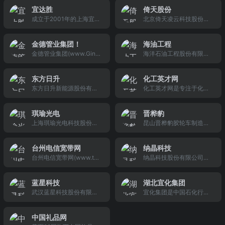
机钢圈（车轮）产研和经
发、设计、制造太阳能多
际速递通过整合产业上游
诺威尔市场进一步扩大，
北京，以炭素、钢铁、化
宜达胜
倚天股份
营的专业化工厂，在由国
晶硅铸锭炉用石英陶瓷坩
的境外电子商务企业需
诺威尔(天津)能源装备股
工、医疗为主业，兼营矿
成立于2001年的上海宜达
北京倚天凌云科技股份有
企转制后至今的十年间，
埚、新型石英陶瓷制品、
求，国际航空货运及中国
份有限公司正式成立，公
山、焦化、房地产等产
胜科贸股份有限公司是专
限公司，成立于2003年，
公司励精图治、不断进取
特种陶瓷的高科技公司。
入境口岸的资源；并通过
司位于天津市国家级经济
业，是
业打印机耗材生产商。前
是一家集研发、制造为一
以每年39%的增幅快速发
公司成立于2011年，总部
与中国海关总署,中国国家
开发区科技工业的黄金地
金德管业集团！
海油工程
身是建立于1996年的耗材
体的国家级高新技术企
展。在企业资产得到快速
位于江苏省江阴市长泾
邮政总局,入境快件口岸等
段---天津滨海高新区滨海
金德管业集团(www.Gind
海洋石油工程股份有限公
销售公司。宜达胜是一家
业，公司注册于中关村科
积累和实力不断壮大的同
镇，并在2016年1月成功
相关政府监管部门展开深
科技园。
e.com)是一家经国家工商
司是中国目前惟一一家承
集产品研发，设计，开
技园区。公司专业从事高
时，开发和培育了500多
挂牌新三板(股票代码：83
入的
行政管理总局批准注册的
揽海洋石油、天然气开发
模，注塑，装配，海内外
绝缘及耐火领域，其中耐
个成熟的产品；收获了一
5323)。公司目前拥有两
东方日升
化工英才网
大型企业集团，组建于19
工程建设项目的总承包公
批发销售于于一体的制造
火云母带、无卤低烟阻燃
大批国内外的高中端客户
个生产基地，拥有10项专
东方日升新能源股份有限
化工英才网是专注于化工
99年，品牌价值高达100.
司,主要从事海上油气田开
型企业。并建立了从生
带、光缆用玻纤隔热带等
（其中不乏国际农机巨头
利，年产4万只石英陶瓷
公司始创于1986年，注册
招聘、化工人才、石化英
52亿元，经营范围以新型
发工程及其陆地终端的设
产，销售，物流及存货管
产品的生产及销售服务，
和国内
坩埚。
资本649,912,224元。 20
才招聘、化工企业招聘、
化学管道为主体。
计与建造,各类码头钢结构
理为一体的优质服务体
为行业用户提供基于“耐
琪瑜光电
晋桦豹
10年9月，成功在深交所
化工厂招聘等化工行业人
物的建造与安装,各种类型
系。为专业客户及代理商
火、阻燃、低烟无卤”的解
上海琪瑜光电科技股份有
昆山晋桦豹胶轮车制造股
创业板上市，股票代码30
才招聘服务的英才网联旗
的海底管道与电缆的铺设,
提供技术，战略合作和立
决方案。
限公司是专业从事照明电
份有限公司（简称晋桦
0118。公司主要从事光伏
下招聘网站。
海上油气田平台导管架和
体销售管理
子和分布式能源电子产品
豹）是中德合资企业，成
并网发电系统、光伏独立
组块的装船、运输、安装
台州电信宽带网
纳晶科技
的开发，制造和销售的新
立于2006年。公司位于江
供电系统、太阳能电池
与调试,以及海洋工程及陆
台州电信宽带网(www.tz1
纳晶科技股份有限公司成
型科技型企业。公司照明
苏昆山德国工业园园区。
片、组件等的研发、生产
上设施的检测与维修等业
89.cn)专为台州地区（椒
立于2009年8月，是一家
电子产品主要有各类LED
晋桦豹是一家以研发、生
和销售。
江区、黄岩区、路桥区、
以量子点半导体新材料
灯具电涌保护器，LED驱
产、销售、服务、维修矿
蓝星科技
湖北宜化集团
临海市、温岭市、三门
（又称纳米晶）为技术核
动电源，LED灯具智能控
用井下防爆无轨胶轮车为
武汉蓝星科技股份有限公
宜化集团是中国石化行业
县、天台县、仙居县、玉
心的国家级高新技术企
制系统和照明电容器等。
主的专业机械设备国家级
司是2002年经湖北省人民
具影响力十大代表企业之
环县）电信宽带用户提供
业，主要业务是量子点新
产品主要供应德国，荷
高新技术企业。
政府批准成立的股份制企
一。旗下拥有两家上市公
新电信宽带套餐、新资
材料的研究、制造及应用
兰，美国，日本等国际著
中国礼品网
业，注册资本金13369万
司（湖北宜化、双环科
费、优惠信息，为台州客
技术与产品的开发，在新
名品牌和国内知名品牌公