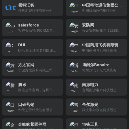
识、花语传说、养殖方法
为用户提供新、全、优惠
竭力打造属于家门口的专
活资讯，3158财富安徽是
领科汇智
中国移动通信集团公
等栏目,花语网-专业的花
的一站式购物体验,涵盖品
属于你的甜蜜果实。
安徽可靠的创业信息网。
领科汇智科技有限公司
中国移动通信集团公司
司
语查询网站。
类包括美的空调、冰箱、
（www.10086.cn）是中
洗衣机、净水器、中央空
国规模大的移动通信运营
调、电饭煲、微波炉、电
salesforce
安防网
商，主要经营移动话音、
风扇等大小家电产品,全场
客户关系管理(CRM)是指
火爆安防招商网【2588.T
数据、IP电话和多媒体业
正品包邮,全国联保,让您轻
管理您与客户间的关系，
V】专业安防,监控,防盗,门
务，并具有计算机互联网
松购物,享受无忧售后！
通过及时互动获得客户信
禁产品招商网,提供安防摄
国际联网单位经营权和国
DHL
中国商用飞机有限责
任，进而达到互利互惠。
像设备,监控设备,门禁对
际出入口局业务经营权。
DHL是全球著名的邮递和
中国商用飞机有限责任公
任公司
Salesforce是全球首屈一
讲,防盗报警产品,消防器
物流集团 Deutsche Post
司( 简称“中国商飞公司”)
指的在线CRM提供商，我
材,智能交通,防爆安检及众
DHL旗下公司，主要包括
是经国务院批准成立，由
们的管理系统定能助您企
多安防配件产品,打造中国
方太官网
博耐尔Bonaire
以下几个业务部门：DHL
国务院国有资产监督管理
业腾飞！
安防招商第一网。
宁波方太厨具有限公司
博耐尔汽车电气系统有限
Express、DHL Global Fo
委员会、上海国盛( 集团)
（以下简称“方太”）创建
公司
rwarding, Freight 和 DHL
有限公司、中国航空工业
于1996年。十九年来始终
Supply Chain。
集团公司、中国铝业公
腾讯
南源电力
专注于高端嵌入式厨房电
司、宝钢集团有限公司、
腾讯公司官网，深圳市腾
贵州南源电力科技股份有
器的研发和制造，致力于
中国中化股份有限公司共
讯计算机系统有限公司成
限公司是一家集科、工、
为追求高品质生活的人们
同出资组建，由国家控股
立于1998年11月，由马化
贸为一体的高新科学技术
提供具有设计领先、人性
的有限责任公司。公司于2
口碑营销
帝尔激光
腾、张志东、许晨晔、陈
公司，注册资本为人民币
化厨房科技和可靠品质的
008年5月11日在上海揭牌
华天芝营销策划有限公
武汉帝尔激光科技股份有
一丹、曾李青五位创始人
3000万元，其主营业务
高端嵌入式厨房电器产
成立，总部设在上海。
司，诞生在美丽而充满活
限公司位于中国光谷，是
共同创立。 是中国大的互
有：电力设备和相应系统
品，倡导健康环保的生活
力的城市深圳，团队成员
海外归国博士团队领导的
联网综合服务提供商之
及机电设备的安装、调
方式，让千万家庭享受更
金蜘蛛紧固件网
恒锋工具
有中国较早一批从事社会
高科技激光设备制造商，
一，也是中国服务用户多
试、试验、检测、校验及
加幸福的居家生活。