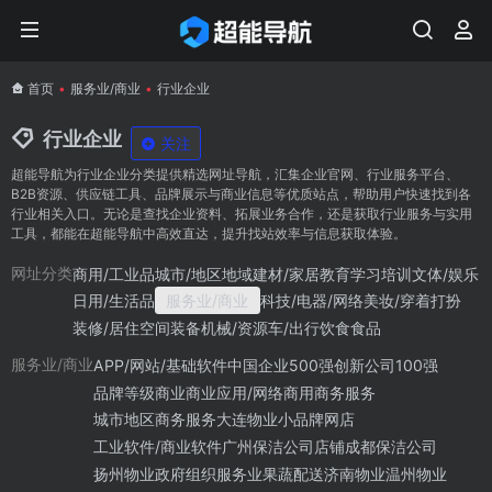
首页
•
服务业/商业
•
行业企业
行业企业
关注
超能导航为行业企业分类提供精选网址导航，汇集企业官网、行业服务平台、
B2B资源、供应链工具、品牌展示与商业信息等优质站点，帮助用户快速找到各
行业相关入口。无论是查找企业资料、拓展业务合作，还是获取行业服务与实用
工具，都能在超能导航中高效直达，提升找站效率与信息获取体验。
商用/工业品
城市/地区地域
建材/家居
教育学习培训
文体/娱乐
网址分类
日用/生活品
服务业/商业
科技/电器/网络
美妆/穿着打扮
装修/居住空间
装备机械/资源
车/出行
饮食食品
APP/网站/基础软件
中国企业500强
创新公司100强
服务业/商业
品牌等级
商业
商业应用/网络商用
商务服务
城市地区商务服务
大连物业
小品牌网店
工业软件/商业软件
广州保洁公司
店铺
成都保洁公司
扬州物业
政府组织
服务业
果蔬配送
济南物业
温州物业