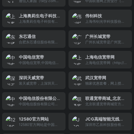
通信人家园（txrjy.com）
中国联通网上营业厅（w
美满意通,V7在线短信平
经营移动话音、数据、ip
租用，云主机试用等多种
与服务。总部位于上海，
0】。
通信人家园论坛，通信人
ww.10010.com）提供话
台,短信平台,短信验证码,
电话和多媒体业务，并具
基础设施服务、IaaS、Pa
在香港、北京、深圳和西
的网上乐园！
费查询、业务办理、交费
亿美SDK短信接口,二维码
有计算机互联网国际联网
aS&amp;gt;、SaaS等服
安等地设有分支机构。在
上海奥莉生电子科技
伟钊科技
充值服务。在线购买iPho
彩信,微营销,微信平台,微
单位经营权和国际出入口
务，为广大创业者、中小
海外日本东京有TJmobile
上海奥莉生电子科技有限
上海伟钊光学科技股份有
有限公司
ne、小米、三星、诺基
网站,微商城,流量平台等.
局业务经营权。
企业提供自助化的云主机
兄弟公司作为分支机构。
公司官方网站
限公司 (Shanghai Nextre
亚、3G号码、上网卡、手
满意通V7在线短/彩信平台
订购、开通、
nd Technology Co.,Ltd.)
机配件等产品,全场包邮，
提供短信/彩信发送一站式
东芯通信
广州长城宽带
，成立于 2004 年。位于
官方品质、放心实惠。
服务.销售和服务网络覆盖
合肥东芯通信股份有限公
广州长城宽带是广州宽带
上海市嘉定高新技术园
全国,上海,广州,重庆
司是美国硅谷技术团队和
新选择，我们提供10-100
区。致力于发展传统光学
国内资本共同发起成立的
M适合各种需求的独享广
加工技术，满足新技术产
中国电信宽带
上海电信宽带网
高科技初创公司。公司20
州长城宽带套餐，而且资
业的需求。
中国电信宽带,中国电信宽
上海电信宽带网（http://w
09年成立于合肥市高新
费优惠，光10M包年套餐
带套餐,中国电信宽带资费,
ww.sh10000.com.cn/）
区，在北京市海淀区设有
只需780元免费送1个月，
中国电信宽带价格,中国电
是网上申请电信宽带的平
研发中心。公司目前致力
客服电话：020-220682
深圳天威宽带
武汉宽带网
信宽带收费标准,1M,2M,4
台,为用户提供新的上海电
于开发全球先进移动通信
41
装天威宽带，上深圳天威
独家优惠套餐，网上授权
M,8M,12M,20M,50M电
信宽带套餐.报装宽带,请拨
标准LTE终端基带芯片。
宽带网厅，为您提供稳定
电信渠道，优惠的宽带套
信宽带
打4000-087-906.
作为第四代（4G）无线通
的宽带服务，深圳天威宽
餐，咨询电话 :027-8388
信的核心芯片, 以该产品为
中国电信股份有限公
联通宽带商城_北京宽
带资费独享100m月均92
8882 。一个电话，让我们
核心制作的模组产品开始
中国电信股份有限公司重
北京联通宽带商城官方网
司重庆分公司
带网BBN
元，装宽带免费送收视服
为您宽带安装，套餐受
广泛应用于专网、公网以
庆分公司（China Teleco
站，宽带包两年iPhone5
务，续约更优惠，优惠热
理，靓号选择。多种服
及物联
m Corporation Limited C
仅需2999元，办理业务还
线：0755-88844425
务，一步到位。
12580官方网站
JCG高端智能无线专
hongqing Branch,简称中
可获赠价值300元购物卡
12580官方网站是中国领
深圳市乙辰科技股份有限
家
国电信重庆公司）是中国
一张；沃家庭宽带包年 买
先的在线旅行服务商之
公司（以下简称&quot;JC
电信股份有限公司在重庆
10送2更多优惠，不容错