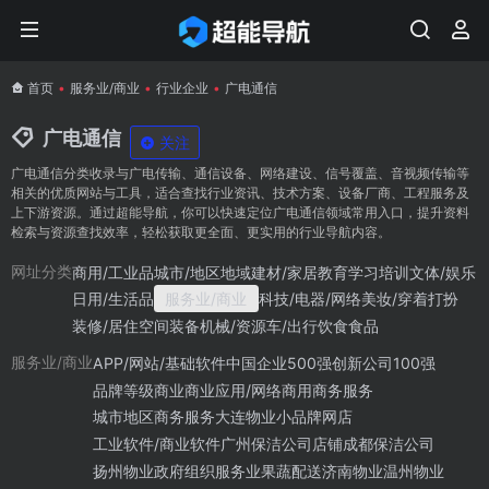
首页
•
服务业/商业
•
行业企业
•
广电通信
广电通信
关注
广电通信分类收录与广电传输、通信设备、网络建设、信号覆盖、音视频传输等
相关的优质网站与工具，适合查找行业资讯、技术方案、设备厂商、工程服务及
上下游资源。通过超能导航，你可以快速定位广电通信领域常用入口，提升资料
检索与资源查找效率，轻松获取更全面、更实用的行业导航内容。
商用/工业品
城市/地区地域
建材/家居
教育学习培训
文体/娱乐
网址分类
日用/生活品
服务业/商业
科技/电器/网络
美妆/穿着打扮
装修/居住空间
装备机械/资源
车/出行
饮食食品
APP/网站/基础软件
中国企业500强
创新公司100强
服务业/商业
品牌等级
商业
商业应用/网络商用
商务服务
城市地区商务服务
大连物业
小品牌网店
工业软件/商业软件
广州保洁公司
店铺
成都保洁公司
扬州物业
政府组织
服务业
果蔬配送
济南物业
温州物业