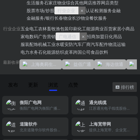
生活服务
石家庄物业
综合其他
网店推荐
网店类型
×
股票市场/炒股
行业企业
认证检测服务
金融
金融服务/银行
长春物业
长沙物业
餐饮服务
五金电工
农林畜牧渔
包装印刷
化工能源
商业百货
家居小商品
行业企业
×
家电数码
广告营销
广电通信
招商加盟
日化用品
服装配饰
机械工业
水暖安防
汽车厂商
汽车配件
物流运输
电力水务
石化能源
纺织皮革
跨国公司
食品饮料
最新收录
上海奥莉生电子科技有限公司
益佰广通
海达信通
发布
更新
浏览
点赞
排行榜
衡阳广电网
通光线缆
衡阳广电网为衡阳广播电
江苏通光电子线缆股份有
影电视局（中心）官方网,
限公司前身是江苏通光电
率先开辟了衡阳新闻视频
子线缆有限公司，成立于2
道隆软件
上海宽带网
网络点播、直播服务，包
002年，公司经营范围
北京道隆华尔软件股份有
提供上海宽带、企业宽
括衡阳电视台，衡阳都市
为：生产销售半导体芯
限公司（简称公司），股
带、电信宽带、联通宽
频道，娱乐频道，广播电
片，光有源、无源器件，