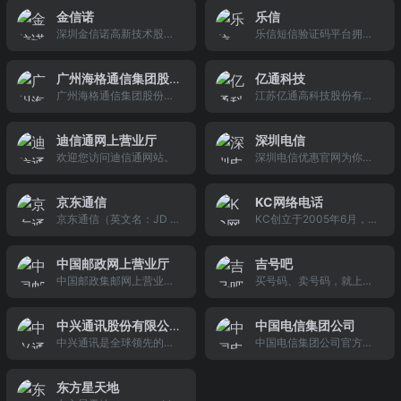
一，提供国内外近万家酒
G&quot;）成立于1995
市设立的省级分公司，主
过。宽带升级公告…
金信诺
乐信
店预订查询服务，同时提
年，是一家专业的网络与
要经营重庆市辖区内固定
深圳金信诺高新技术股份
乐信短信验证码平台拥有
供国内机票查询预订等全
通信设备制造商，获得了
电话、移动通信、卫星通
有限公司（简称“金信
独立的短信验证码通道,三
方位旅行服务。
“国家级高新技术企业”和
信、互联网接入及应用等
诺”）成立于2002年4月，
网合一端口号,乐信短信验
“深圳市高新技术企业”称
综合信息服务。
广州海格通信集团股
亿通科技
是一家专业提供中高端信
证码广泛应用于用户注
号，是中国无线局域网络
广州海格通信集团股份有
江苏亿通高科技股份有限
份有限公司
号电缆、连接器、组件及
册、密码找回、登陆保护
用户端设备制造和市场领
限公司（www.haige.co
公司是专业从事广播电视
配件一站式解决方案的高
等验证码短信应用场景.
域的领先者。
m）官方网站，广州海格
设备制造及视频监控系统
科技企业。2011年，金信
迪信通网上营业厅
深圳电信
通信集团股份有限公司
研发、安装的高科技股份
诺成功在深交所创业板上
欢迎您访问迪信通网站。
深圳电信优惠官网为你提
（股票代码：002465）
制上市公司（股票代码：
市，股票代码300252。
供优惠的电信4g手机、网
是国家创新型企业、全国
SZ.300211）。
络、宽带接入服务、深圳
电子信息百强企业之一的
京东通信
KC网络电话
电信优惠、中国电信广东
广州无线电集团的主要成
京东通信（英文名：JD M
KC创立于2005年6月，专
网上营业厅、深圳电信网
员企业。
obile），是京东集团旗下
业从事互联网语音通信服
上营业厅，让您足不出户
的通信业务品牌。京东通
务和互联网语音增值业
轻松装宽带、购天翼手
中国邮政网上营业厅
吉号吧
信融合通信、电商、物流
务。多年以来始终致力于
机，更多深圳电信宽带资
中国邮政集邮网上营业厅
买号码、卖号码，就上集
服务，为京东会员提供移
语音通信与语音增值服
费、电信4g手机优惠尽在
(11185.cn)官方网站。
号吧！中国大的手机靓号
动互联网通信产品及服
务。
深圳电信优惠中心官网
文化网站！提供各地手机
务。京东集团在2013年12
中兴通讯股份有限公
中国电信集团公司
号码大全，移动靓号、联
月获得工信部颁发的国家
中兴通讯是全球领先的综
中国电信集团公司官方网
司
通靓号网上选号，还有更
首批虚拟运营商牌照，与
合性通信制造业上市公司
站，中国电信互联网门
多qq号、400电话、电话
中国联通和中国电信两家
和全球通信解决方案提供
户，发布中国电信官方权
号码等你来拿，集号吧号
基础通信运营商合作提供
东方星天地
商之一。中兴通讯的产品
威信息；为电信客户提供
码网为卖家提供号码发
移动通信服务。2014年初