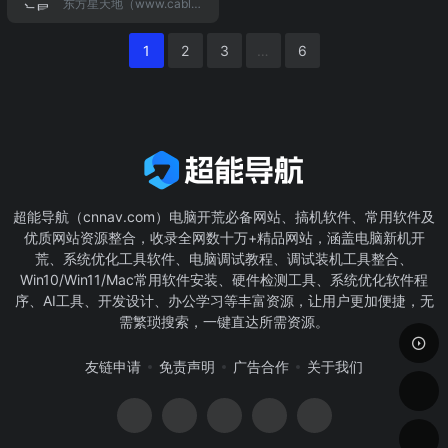
东方星天地（www.cable
涵盖核心网、无线产品、
充值交费、费用查询、业
布、靓号店铺等，打造号
推出京东通信全新通信业
plus.com.cn）是东方有线
承载、业务产品、终端产
务办理、在线客服、故障
码行业领先的电子商务平
务品牌
为有线通用户提供的宽带
品等五大产品领域。
申告、投诉咨询及品牌专
台。
1
2
3
…
6
增值服务平台，为用户提
区等全方位的电子自助服
供免费的瑞星在线杀毒、
务；中国电信——世界触
VOD点播、网络直播电
手可及。
视、下载、卡拉OK、洪恩
英语等网络服务内容。
超能导航（cnnav.com）电脑开荒必备网站、搞机软件、常用软件及
优质网站资源整合，收录全网数十万+精品网站，涵盖电脑新机开
荒、系统优化工具软件、电脑调试教程、调试装机工具整合、
Win10/Win11/Mac常用软件安装、硬件检测工具、系统优化软件程
序、AI工具、开发设计、办公学习等丰富资源，让用户更加便捷，无
需繁琐搜索，一键直达所需资源。
友链申请
免责声明
广告合作
关于我们