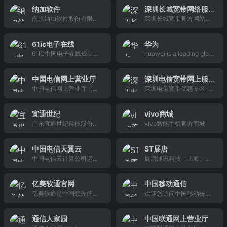
票简称：道隆软件，股票
带、有线通宽带、个人宽
台，生活频道等频道新
电子线缆，计算机软件开
纳加软件
深圳长城宽带网络服
代码：430077。公司的
带、移动宽带、光纤宽
闻。再为衡阳市民提供新
发；经营本企业自产产品
南京纳加软件股份有限公
深圳长城宽带官方网站为
务有限公司
主营业务为电信行业应用
带、3g无线宽带等各种宽
闻资讯服务的基础上，也
及技术的出口业务和本企
司是一家以新媒体视讯技
您提供深圳地区家庭光纤
软件的研发、销售与技术
带套餐接入方式。全市优
丰富了市民的生活。
业所需的机械设备、零配
术为核心，集软件开发、
宽带,企业光纤接入服务，
服务，专注于向电信运营
惠！服务电话：021-5109
件、原辅材料及技术的进
61ic电子在线
华为
销售，系统集成及服务等
欢迎拨打95079在线办
商提供先进的收入保障系
9015
口业务，主要产品为通信
61IC中国电子在线成立于
huawei is a leading glob
为一体的原创型高科技企
理，宽带中国，百兆深
统软件、IT网络系统管理
用高频电缆、航空航天用
2003年3月7日，是中国
al provider of information
业。目前已向传媒、互联
圳，50M100M让你的宽
软件、商务智能软件等产
耐高温电
第一家DSP/FPGA电子技
and communications tec
网、在线教育等领域延伸
带飞起来；
品的咨询、研发、项目实
中国电信网上营业厅
深圳电信宽带网上服
术门户网站，也是目前访
hnology (ict) infrastructu
发展。新项目包括“传媒业
施以及培训、维保、升级
中国电信网上营业厅（w
深圳电信宽带优惠专区-提
务中心
问量大、注册用户多的DS
re and smart devices.
务”、“瓦斯E视网”、“纳加
等服务，并根据用户需要
ww.189.cn）为您提供手
供优质的宽带服务,月付15
P/FPGA电子技术信息网
云教育APP”等等，标志着
提供一
机购买、充值交费、业务
9元=独享200m光纤+国
站。
纳加由单纯的TMT行业向
宜通世纪
vivo商城
办理、费用查询、帐单查
内不限流量+1200分钟国
打造SaaS模式和多元化产
广东宜通世纪科技股份有
vivo智能手机官方商城
询、积分查询、选号、在
内时长，优惠热线：8885
业生态链转变。
限公司【Guangdong Eas
线客服、故障申告、投诉
5574 让您足不出户轻松装
tone Century Technolog
咨询及业务介绍等全方位
深圳电信宽带.
中国电信天翼云
ST展唐
y Co.,Ltd.】简称“宜通世
的电子自助服务；中国电
中国电信云计算公司运营
展唐通讯科技（上海）股
纪”，是一家提供通信网络
信—世界触手可及。
的天翼云是一个运营商级
份有限公司创建于2007年
技术服务和系统解决方案
别的一站式信息服务门
9月，是一家全球领先的移
的高新技术企业，是国内
亿美软通官网
中国移动通信
户，云计算产品主要包含
动终端解决方案提供商，
领先的通信技术服务商。
亿美软通是中国领先的移
欢迎您访问中国移动统一
云主机、云服务器，云存
专业从事移动终端通讯产
于2001年10月9日成立，
动商务服务商,提供具备国
门户网站。中国移动通信
储、对象存储，CDN、内
品的整机制造、整体解决
注册资金2.28亿元，2012
际技术水准的移动商务平
集团公司，是中国规模大
容分发、大数据，桌面
方案、无线数据终端、无
年4月25日在创业版上市
通信人家园
中国联通网上营业厅
台及运营服务.产品包括:亿
的移动通信运营商，主要
云，大数据分析，云主机
线互联网应用等产品研发
【证券代码：30031